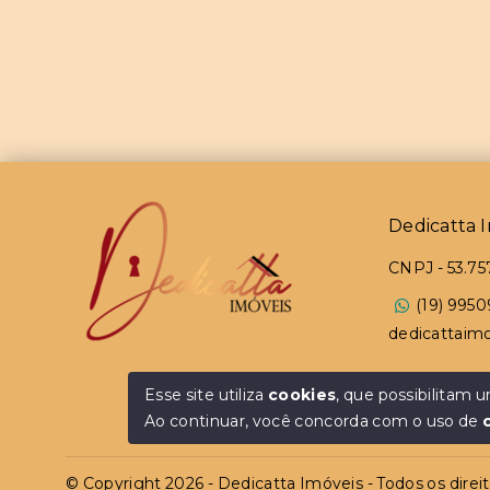
Dedicatta I
CNPJ
-
53.75
(19) 9950
dedicattaim
Esse site utiliza
cookies
, que possibilitam
Ao continuar, você concorda com o uso de
© Copyright 2026 - Dedicatta Imóveis - Todos os direi