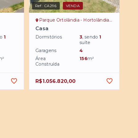
Ref.:
CA296
VENDA
P
Parque Ortolândia - Hortolândia/SP
Casa
do
1
Dormitórios
3
, sendo
1
suíte
Garagens
4
m²
Área
156
m²
Construída
R$1.056.820,00