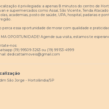
ocalização é privilegiada: a apenas 8 minutos do centro de Hor
an e supermercados como Assaí, São Vicente, Tenda Atacado 
olas, academias, posto de saúde, UPA, hospital, padarias e pont
região.
 perca essa oportunidade de morar com qualidade e praticida
IMA OPORTUNIDADE! Agende sua visita, estamos te esperan
ntate-nos:
tsapp (19) 99509-3263 ou (19) 99153-4999
ail:
dedicattaimoveis@gmail.com
calização
dim São Jorge - Hortolândia/SP