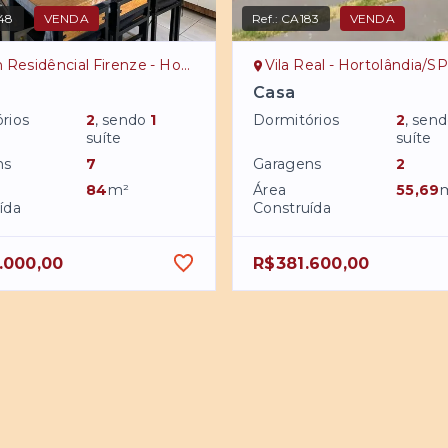
48
VENDA
Ref.:
CA183
VENDA
esidêncial Firenze - Hortolândia/SP
Vila Real - Hortolândia/S
Casa
rios
2
, sendo
1
Dormitórios
2
, sen
suíte
suíte
ns
7
Garagens
2
84
m²
Área
55,69
ída
Construída
.000,00
R$381.600,00