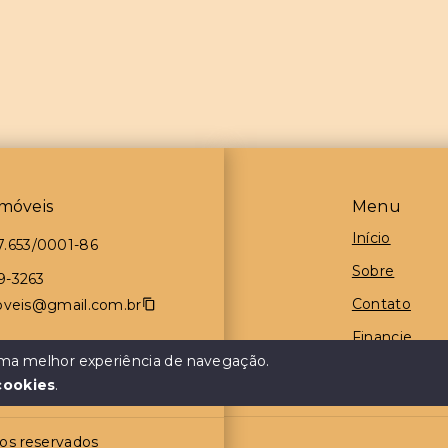
móveis
Menu
Início
7.653/0001-86
Sobre
9-3263
Contato
oveis@gmail.com.br
Financie
 uma melhor experiência de navegação.
Negocie seu
cookies
.
tos reservados