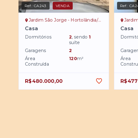
Ref.:
CA243
VENDA
Ref.:
CA2
Jardim São Jorge - Hortolândia/SP
Jardim R
Casa
Casa
Dormitórios
2
, sendo
1
Dormitó
suíte
Garagens
2
Garage
Área
120
m²
Área
Construída
Constru
R$480.000,00
R$477