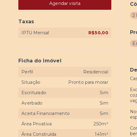
Agendar visita
C
2
Taxas
Pr
IPTU Mensal
R$50,00
E
Ficha do imóvel
De
Perfil
Residencial
Cas
Situação
Pronto para morar
Exc
Escriturado
Sim
coz
vag
Averbado
Sim
Nos
Aceita Financiamento
Sim
es
Área Privativa
250m²
Com
be
Área Construída
141m²