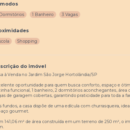
ômodos
 Dormitórios
1 Banheiro
3 Vagas
oximidades
scola
Shopping
scrição do imóvel
a à Venda no Jardim São Jorge Hortolândia/SP
elente oportunidade para quem busca conforto, espaço e ótima
inha funcional, 1 banheiro, 2 dormitórios aconchegantes, área 
as de garagem cobertas, garantindo praticidade para toda a fam
 fundos, a casa dispõe de uma edícula com churrasqueira, ideal
paço gourmet.
 141,06 m² de área construída em um terreno de 250 m², o imó
m.