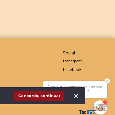
Social
Instagram
Facebook
É aqui que começa seu sonho!
como posso te ajudar?
 Imóvel
Concordo, continuar
1