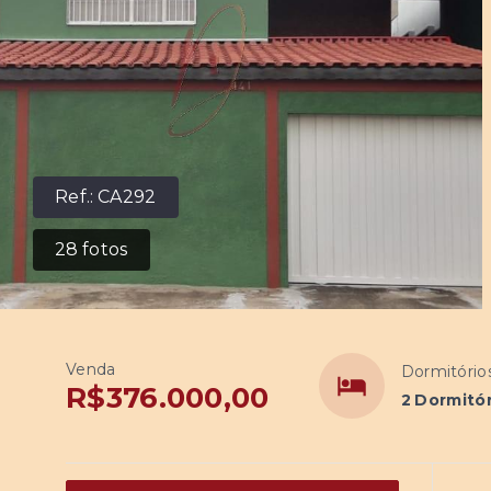
Ref.:
CA292
28
fotos
Venda
Dormitório
R$376.000,00
2 Dormitó