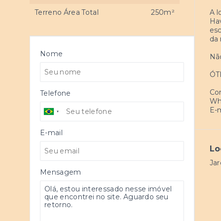
Terreno Área Total
250m²
A l
Hav
esc
da 
Nome
Não
ÓT
Co
Telefone
Wha
E-m
E-mail
Lo
Jar
Mensagem