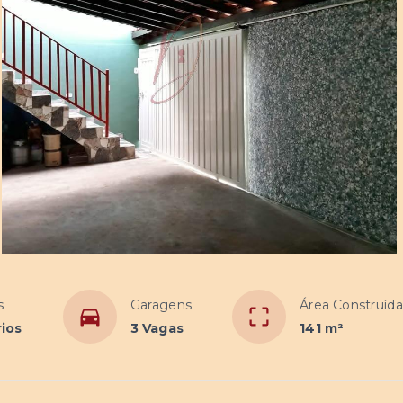
s
Garagens
Área Construída
rios
3 Vagas
141 m²