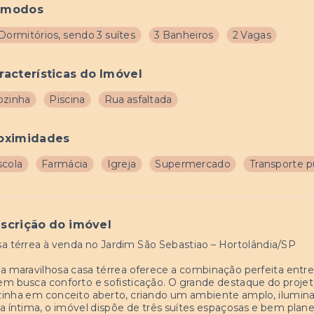
ômodos
Dormitórios, sendo 3 suítes
3 Banheiros
2 Vagas
racterísticas do Imóvel
ozinha
Piscina
Rua asfaltada
oximidades
scola
Farmácia
Igreja
Supermercado
Transporte p
scrição do imóvel
a térrea à venda no Jardim São Sebastiao – Hortolândia/SP
a maravilhosa casa térrea oferece a combinação perfeita entre
m busca conforto e sofisticação. O grande destaque do projeto 
inha em conceito aberto, criando um ambiente amplo, iluminad
a íntima, o imóvel dispõe de três suítes espaçosas e bem plan