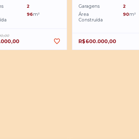
ns
2
Garagens
2
96
m²
Área
90
m²
ída
Construída
00,00
.000,00
R$600.000,00