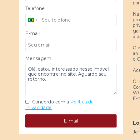
par
Telefone
Na 
pro
pri
gar
E-mail
a d
O i
ao 
Mensagem
o C
Ace
ÓT
Con
Wha
E-m
Concordo com a
Política de
Privacidade
E-mail
Lo
Jar