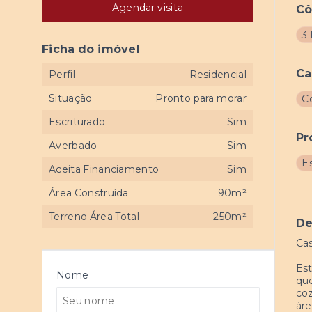
Agendar visita
C
3 
Ficha do imóvel
Ca
Perfil
Residencial
Situação
Pronto para morar
C
Escriturado
Sim
Pr
Averbado
Sim
E
Aceita Financiamento
Sim
Área Construída
90m²
Terreno Área Total
250m²
De
Cas
Est
Nome
que
coz
áre