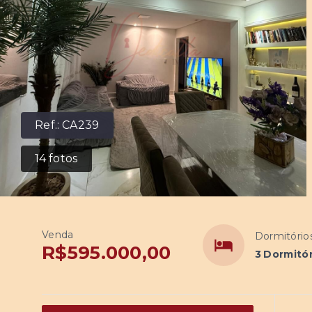
Ref.:
CA239
14
fotos
Venda
Dormitório
R$595.000,00
3 Dormitór