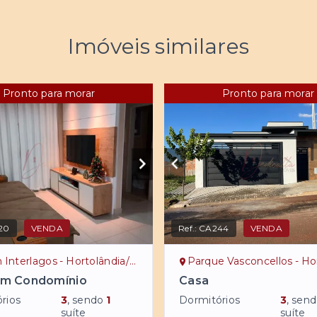
Imóveis similares
Pronto para morar
Pronto para morar
20
VENDA
Ref.:
CA244
VENDA
 Interlagos - Hortolândia/SP
Parque Vasconcellos - Hortolâ
em Condomínio
Casa
rios
3
, sendo
1
Dormitórios
3
, sen
suíte
suíte