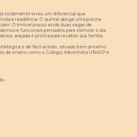
s totalmente livres, um diferencial que
toda a residência. O quintal abriga uma piscina
calor. O imóvel possui ainda duas vagas de
ernos e funcionais pensados para otimizar o dia
nea, arejada e pronta para receber sua família.
ratégica e de fácil acesso, situado bem próximo
ções de ensino como o Colégio Adventista UNASP e
do.