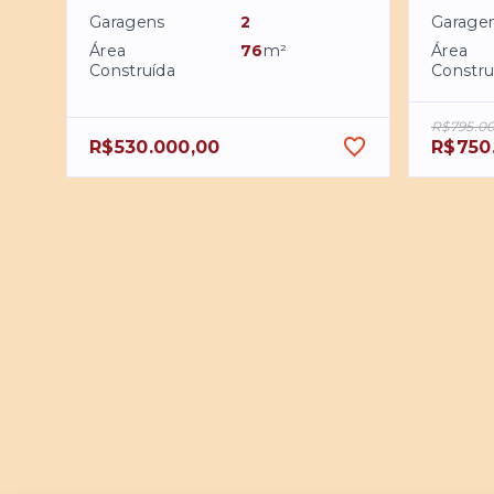
Garagens
2
Garage
Área
76
m²
Área
Construída
Constru
R$795.0
R$530.000,00
R$750