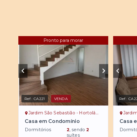
Pronto para morar
Ref.:
CA221
VENDA
Ref.:
CA2
Jardim São Sebastião - Hortolândia/SP
Jardim
Casa em Condomínio
Casa 
Dormitórios
2
, sendo
2
Dormitó
suítes