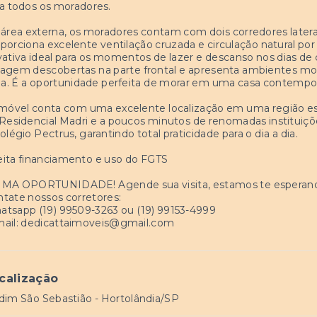
a todos os moradores.
área externa, os moradores contam com dois corredores laterai
porciona excelente ventilação cruzada e circulação natural por 
vativa ideal para os momentos de lazer e descanso nos dias de 
agem descobertas na parte frontal e apresenta ambientes mod
ia. É a oportunidade perfeita de morar em uma casa contemporâ
móvel conta com uma excelente localização em uma região est
Residencial Madri e a poucos minutos de renomadas institui
olégio Pectrus, garantindo total praticidade para o dia a dia.
ita financiamento e uso do FGTS
IMA OPORTUNIDADE! Agende sua visita, estamos te esperan
tate nossos corretores:
tsapp (19) 99509-3263 ou (19) 99153-4999
ail:
dedicattaimoveis@gmail.com
calização
dim São Sebastião - Hortolândia/SP