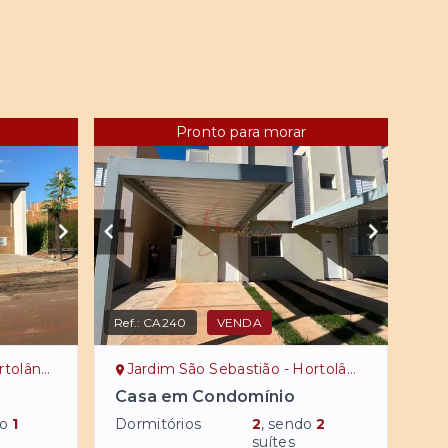
Pronto para morar
Ref.:
CA240
VENDA
ndia/SP
Jardim São Sebastião - Hortolândia/SP
Casa em Condomínio
do
1
Dormitórios
2
, sendo
2
suítes