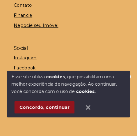
Contato
Financie
Negocie seu Imóvel
Social
Instagram
Facebook
Esse site utiliza
cookies
, que possibilitam uma
melhor experiência de navegação.
Ao continuar,
É aqui que começa seu sonho!
como posso te ajudar?
você concorda com o uso de
cookies
.
© Copyright 2026 - Dedicatta Imóveis - Todos os
direitos reservados
1
Concordo, continuar
SITE PARA IMOBILIARIA