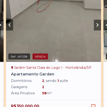
Ref.:
AP238
VENDA
Jardim Santa Clara do Lago I - Hortolândia/SP
Apartamento Garden
Dormitórios
2
, sendo
1
suíte
Garagens
2
Área Privativa
58
m²
R$350.000,00