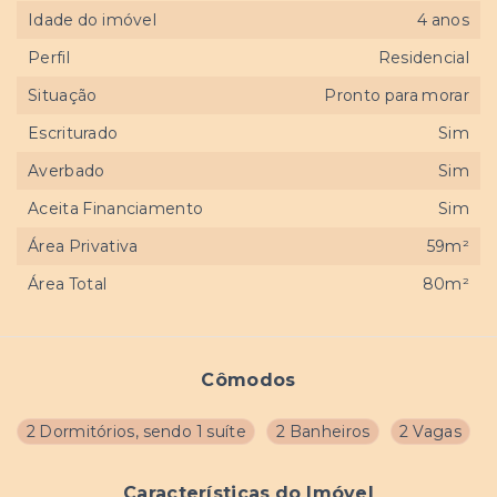
Idade do imóvel
4 anos
Perfil
Residencial
Situação
Pronto para morar
Escriturado
Sim
Averbado
Sim
Aceita Financiamento
Sim
Área Privativa
59m²
Área Total
80m²
Cômodos
2 Dormitórios, sendo 1 suíte
2 Banheiros
2 Vagas
Características do Imóvel