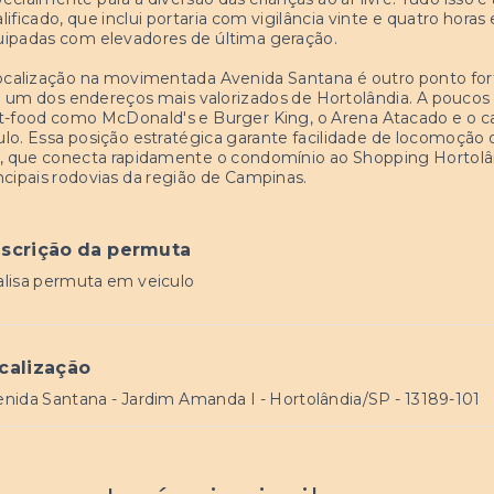
lificado, que inclui portaria com vigilância vinte e quatro hora
ipadas com elevadores de última geração.
ocalização na movimentada Avenida Santana é outro ponto fo
um dos endereços mais valorizados de Hortolândia. A poucos p
t-food como McDonald's e Burger King, o Arena Atacado e o c
lo. Essa posição estratégica garante facilidade de locomoção 
, que conecta rapidamente o condomínio ao Shopping Hortolând
ncipais rodovias da região de Campinas.
scrição da permuta
lisa permuta em veiculo
calização
nida Santana - Jardim Amanda I - Hortolândia/SP
- 13189-101