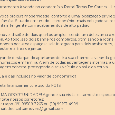
rtamento à venda no condomínio Portal Terras De Carrara – H
você procura modernidade, conforto e uma localização privilegi
 família. Situado em um dos condomínios mais cobiçados e r
nta inteligente com acabamentos de alto padrão.
móvel dispõe de dois quartos amplos, sendo um deles uma exce
al. Ao todo, são dois banheiros completos, otimizando a rotina d
posta por uma espaçosa sala integrada para dois ambientes, id
estar e a área de jantar.
grande destaque do apartamento é a sua charmosa varanda go
hurrascos em família. Além de todas as vantagens internas, a 
agem coberta, protegendo o seu veículo do sol e da chuva.
a e gás inclusos no valor de condomínio!!
ita financiamento e uso do FGTS
IMA OPORTUNIDADE! Agende sua visita, estamos te esperan
tate nossos corretores:
tsapp (19) 99509-3263 ou (19) 99153-4999
ail:
dedicattaimoveis@gmail.com