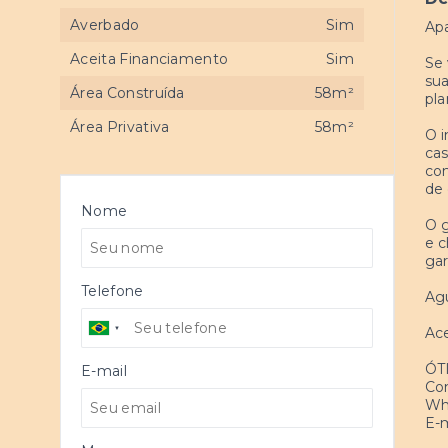
Averbado
Sim
Apa
Aceita Financiamento
Sim
Se 
sua
Área Construída
58m²
pla
Área Privativa
58m²
O i
cas
com
de 
Nome
O 
e c
gar
Telefone
Agu
Ace
ÓT
E-mail
Con
Wha
E-m