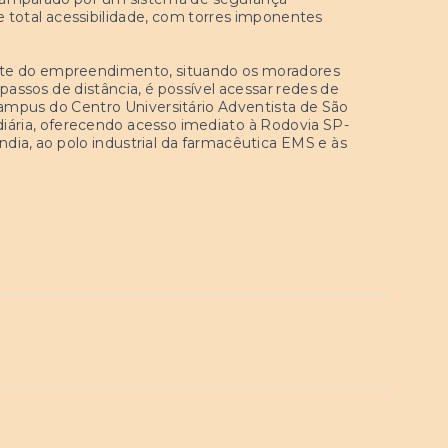
s e total acessibilidade, com torres imponentes
rte do empreendimento, situando os moradores
assos de distância, é possível acessar redes de
ampus do Centro Universitário Adventista de São
diária, oferecendo acesso imediato à Rodovia SP-
ia, ao polo industrial da farmacêutica EMS e às