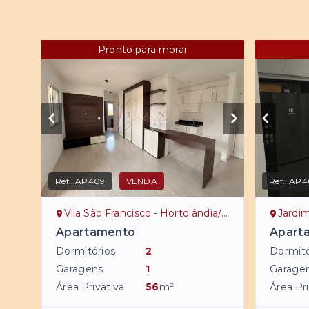
Pronto para morar
Ref.:
AP409
VENDA
Ref.:
AP4
Vila São Francisco - Hortolândia/SP
Jardim Vi
Apartamento
Apart
Dormitórios
2
Dormitó
Garagens
1
Garage
Área Privativa
56
m²
Área Pri