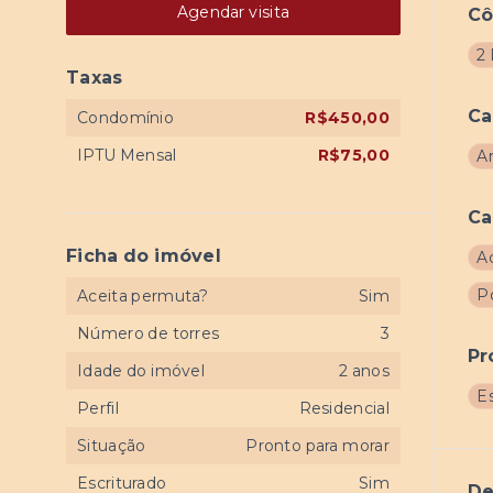
Agendar visita
C
2 
Taxas
Ca
Condomínio
R$450,00
IPTU Mensal
R$75,00
A
Ca
Ficha do imóvel
A
Po
Aceita permuta?
Sim
Número de torres
3
Pr
Idade do imóvel
2 anos
E
Perfil
Residencial
Situação
Pronto para morar
Escriturado
Sim
De