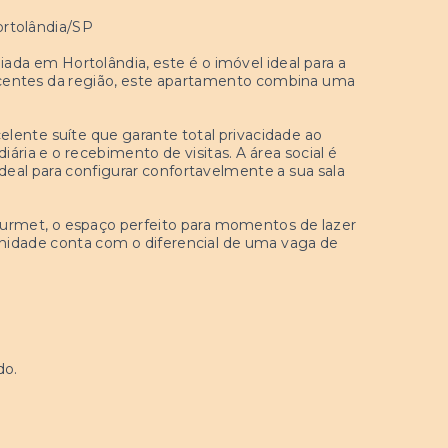
ortolândia/SP
ada em Hortolândia, este é o imóvel ideal para a
ecentes da região, este apartamento combina uma
lente suíte que garante total privacidade ao
iária e o recebimento de visitas. A área social é
eal para configurar confortavelmente a sua sala
urmet, o espaço perfeito para momentos de lazer
unidade conta com o diferencial de uma vaga de
do.