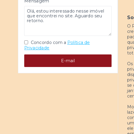
Mensagem
So
O P
cre
pad
qua
Concordo com a
Política de
pri
Privacidade
tot
E-mail
Os 
pri
dis
pri
se 
jan
cen
Mor
la
com
uma
ele
esp