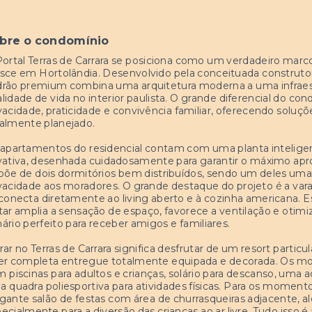
bre o condomínio
ortal Terras de Carrara se posiciona como um verdadeiro marc
sce em Hortolândia. Desenvolvido pela conceituada construt
rão premium combina uma arquitetura moderna a uma infraestr
lidade de vida no interior paulista. O grande diferencial do con
vacidade, praticidade e convivência familiar, oferecendo so
almente planejado.
apartamentos do residencial contam com uma planta inteligen
vativa, desenhada cuidadosamente para garantir o máximo ap
põe de dois dormitórios bem distribuídos, sendo um deles um
vacidade aos moradores. O grande destaque do projeto é a va
conecta diretamente ao living aberto e à cozinha americana. Ess
tar amplia a sensação de espaço, favorece a ventilação e otimiz
ário perfeito para receber amigos e familiares.
ar no Terras de Carrara significa desfrutar de um resort particu
zer completa entregue totalmente equipada e decorada. Os m
 piscinas para adultos e crianças, solário para descanso, uma 
 quadra poliesportiva para atividades físicas. Para os momen
gante salão de festas com área de churrasqueiras adjacente, 
ecialmente para a diversão das crianças ao ar livre. Tudo iss