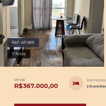
Ref.:
AP489
11
fotos
Venda
Dormitório
R$367.000,00
2 Dormitór