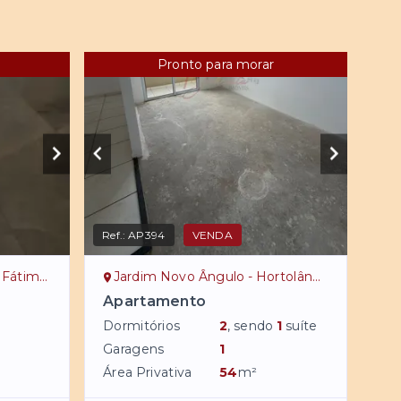
Pronto para morar
Ref.:
AP394
VENDA
olândia/SP
Jardim Novo Ângulo - Hortolândia/SP
Apartamento
Dormitórios
2
, sendo
1
suíte
Garagens
1
Área Privativa
54
m²