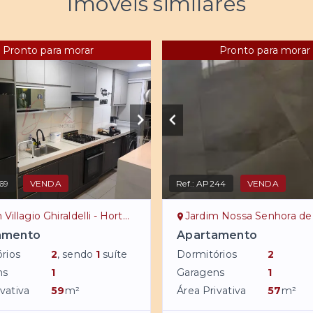
Imóveis similares
Pronto para morar
Pronto para morar
69
VENDA
Ref.:
AP244
VENDA
llagio Ghiraldelli - Hortolândia/SP
Jardim Nossa Senhora de Fátima - Hort
amento
Apartamento
rios
2
, sendo
1
suíte
Dormitórios
2
ns
1
Garagens
1
vativa
59
m²
Área Privativa
57
m²