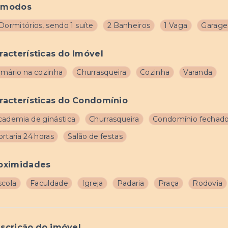
ômodos
Dormitórios, sendo 1 suíte
2 Banheiros
1 Vaga
Garage
racterísticas do Imóvel
rmário na cozinha
Churrasqueira
Cozinha
Varanda
racterísticas do Condomínio
cademia de ginástica
Churrasqueira
Condomínio fechad
rtaria 24 horas
Salão de festas
oximidades
scola
Faculdade
Igreja
Padaria
Praça
Rodovia
scrição do imóvel