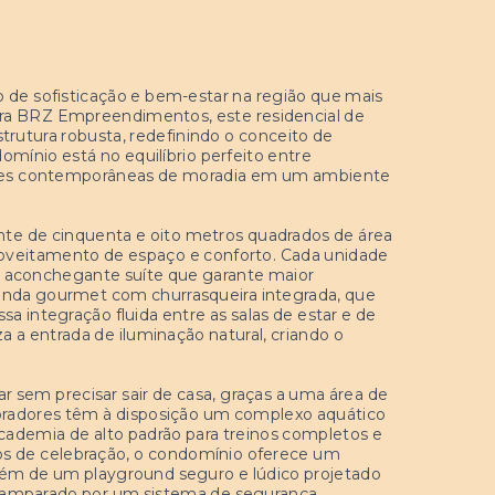
o de sofisticação e bem-estar na região que mais
ora BRZ Empreendimentos, este residencial de
utura robusta, redefinindo o conceito de
domínio está no equilíbrio perfeito entre
luções contemporâneas de moradia em um ambiente
te de cinquenta e oito metros quadrados de área
roveitamento de espaço e conforto. Cada unidade
a aconchegante suíte que garante maior
randa gourmet com churrasqueira integrada, que
a integração fluida entre as salas de estar e de
a a entrada de iluminação natural, criando o
lar sem precisar sair de casa, graças a uma área de
oradores têm à disposição um complexo aquático
academia de alto padrão para treinos completos e
tos de celebração, o condomínio oferece um
além de um playground seguro e lúdico projetado
o é amparado por um sistema de segurança