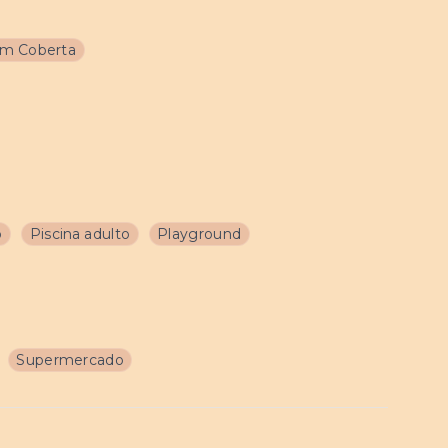
m Coberta
o
Piscina adulto
Playground
Supermercado