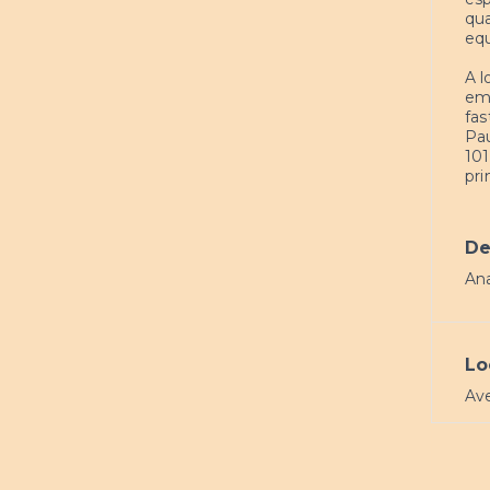
qua
equ
A l
em 
fas
Pau
101
pri
De
Ana
Lo
Ave