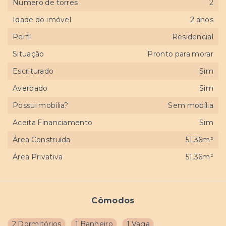
Número de torres
2
Idade do imóvel
2 anos
Perfil
Residencial
Situação
Pronto para morar
Escriturado
Sim
Averbado
Sim
Possui mobília?
Sem mobília
Aceita Financiamento
Sim
Área Construída
51,36m²
Área Privativa
51,36m²
Cômodos
2 Dormitórios
1 Banheiro
1 Vaga