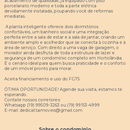
acabamento de qualidade, já equipado com piso
porcelanato moderno e toda a parte elétrica
devidamente instalada, poupando você de reformas
imediatas.
A planta inteligente oferece dois dormitórios
confortáveis, um banheiro social e uma integração
perfeita entre a sala de estar e a sala de jantar, criando um
ambiente amplo e acolhedor que se conecta à cozinha e à
área de serviço. Com direito a uma vaga de garagem, o
morador ainda desfruta de toda a estrutura de lazer e
segurança de um condomínio completo em Hortolândia.
É o cenário ideal para quem busca praticidade e o conforto
de um imóvel pronto para morar.
Aceita financiamento e uso do FGTS
ÓTIMA OPORTUNIDADE! Agende sua visita, estamos te
esperando.
Contate nossos corretores:
Whatsapp (19) 99509-3263 ou (19) 99153-4999
E-mail:
dedicattaimoveis@gmail.com
Sobre o condomínio