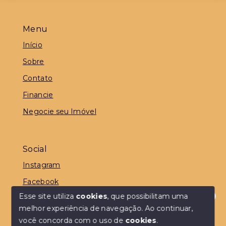
Menu
Início
Sobre
Contato
Financie
Negocie seu Imóvel
Social
Instagram
Facebook
Esse site utiliza
cookies
, que possibilitam uma
melhor experiência de navegação.
Ao continuar,
É aqui que começa seu sonho!
como posso te ajudar?
você concorda com o uso de
cookies
.
© Copyright 2026 - Dedicatta Imóveis - Todos os