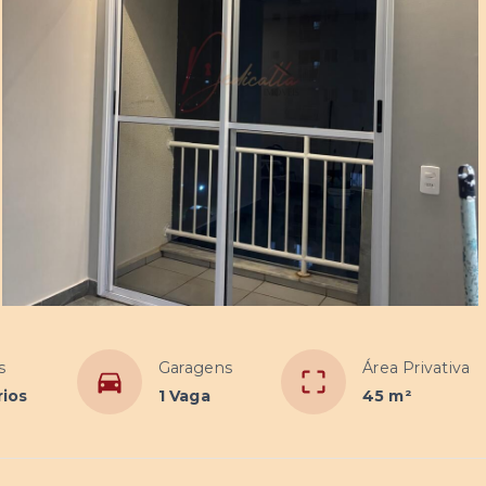
s
Garagens
Área Privativa
rios
1 Vaga
45 m²