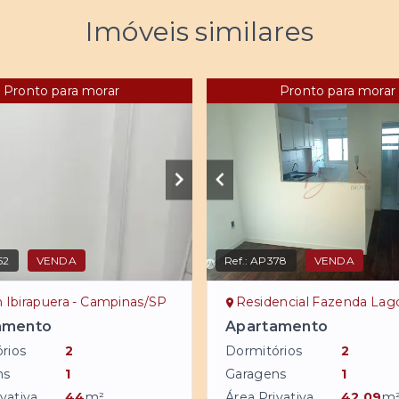
Imóveis similares
Pronto para morar
Pronto para morar
52
VENDA
Ref.:
AP378
VENDA
 Ibirapuera - Campinas/SP
Residencial Fazenda Lagoa - Cam
amento
Apartamento
rios
2
Dormitórios
2
ns
1
Garagens
1
vativa
44
m²
Área Privativa
42,09
m