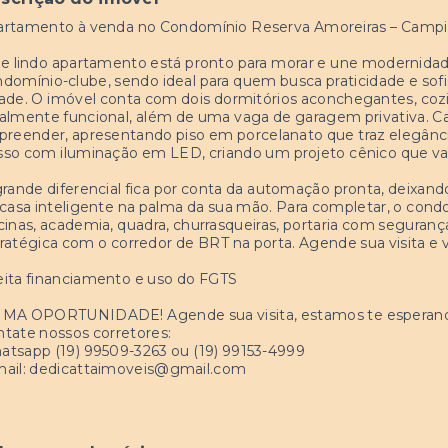
artamento à venda no Condomínio Reserva Amoreiras – Camp
e lindo apartamento está pronto para morar e une modernidad
domínio-clube, sendo ideal para quem busca praticidade e sof
ade. O imóvel conta com dois dormitórios aconchegantes, co
almente funcional, além de uma vaga de garagem privativa. C
preender, apresentando piso em porcelanato que traz elegânc
so com iluminação em LED, criando um projeto cênico que va
rande diferencial fica por conta da automação pronta, deixan
casa inteligente na palma da sua mão. Para completar, o cond
cinas, academia, quadra, churrasqueiras, portaria com seguranç
ratégica com o corredor de BRT na porta. Agende sua visita e 
ita financiamento e uso do FGTS
IMA OPORTUNIDADE! Agende sua visita, estamos te esperan
tate nossos corretores:
tsapp (19) 99509-3263 ou (19) 99153-4999
ail:
dedicattaimoveis@gmail.com