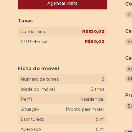
Agendar visita
C
2
Taxas
Ca
Condomínio
R$320,00
IPTU Mensal
R$60,00
A
Ca
Ficha do imóvel
A
P
Número de torres
3
Idade do imóvel
3 anos
Pr
Perfil
Residencial
E
Situação
Pronto para morar
Escriturado
Sim
Averbado
Sim
De