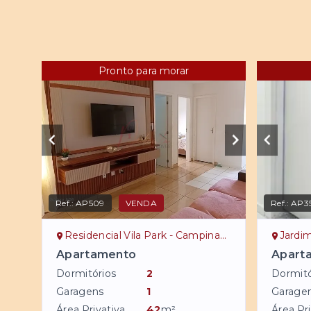
Pronto para morar
Ref.:
AP509
VENDA
Ref.:
AP3
Residencial Vila Park - Campinas/SP
Jardim
Apartamento
Apart
Dormitórios
2
Dormitó
Garagens
1
Garage
Área Privativa
42
m²
Área Pri