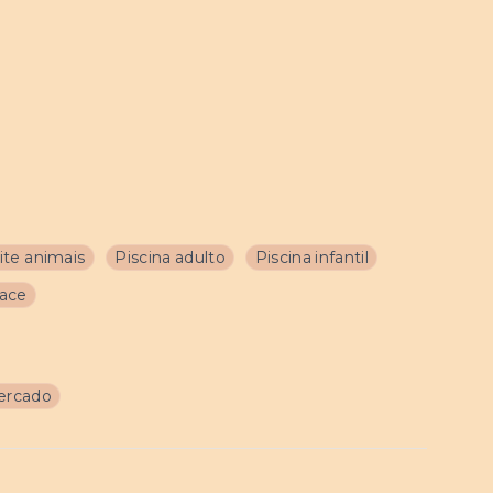
te animais
Piscina adulto
Piscina infantil
lace
ercado