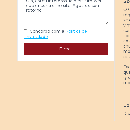
So
O C
reg
se 
vin
com
Concordo com a
Política de
com
Privacidade
ao 
chu
E-mail
mod
sis
Os 
qua
gou
mor
Lo
Rua