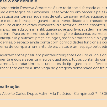
bre o condomínio
ondomínio Reserva Amoreiras é um residencial fechado que t
ião estratégica de Campinas. Desenvolvido em parceria pelas 
destaca por torres modernas de catorze pavimentos equipada
te e quatro horas para garantir total tranquilidade aos morador
o um clube privativo completo. No setor de lazer e esportes
 piscinas adulto e infantil, quadra poliesportiva, academia int
ar livre. Para os momentos de celebração e descanso, os mora
rrasqueira gourmet, praça de jogos, redário arborizado e playg
ernas, o espaço ainda conta com comodidades funcionais co
tema de compartilhamento de bicicletas e um espaço pet dedi
apartamentos possuem plantas inteligentes de um ou dois do
renta e dois a setenta metros quadrados, todos contando com
rmet. No andar térreo, as unidades do tipo garden se diferenc
ador tem direito a uma vaga de garagem demarcada dentro do
calização
 Alberto Carlos Dupas Valin - Vila Palácios - Campinas/SP
- 13