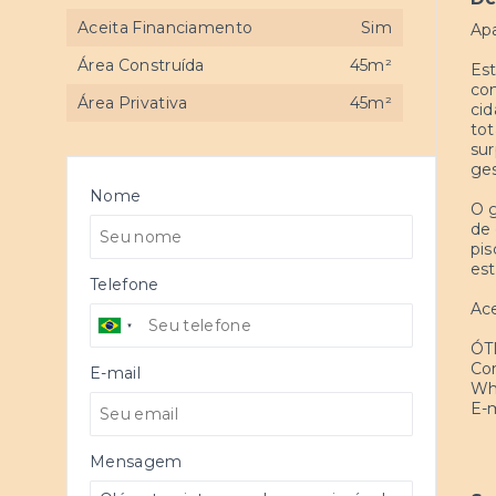
Aceita Financiamento
Sim
Ap
Área Construída
45m²
Est
con
Área Privativa
45m²
cid
tot
sur
ges
Nome
O g
de 
pis
est
Telefone
Ace
ÓT
Con
E-mail
Wha
E-m
Mensagem