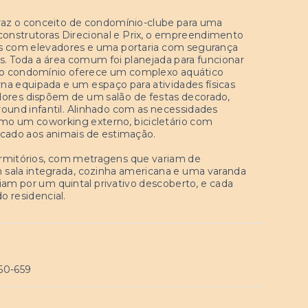
raz o conceito de condomínio-clube para uma
construtoras Direcional e Prix, o empreendimento
s com elevadores e uma portaria com segurança
es. Toda a área comum foi planejada para funcionar
, o condomínio oferece um complexo aquático
erna equipada e um espaço para atividades físicas
dores dispõem de um salão de festas decorado,
round infantil. Alinhado com as necessidades
mo um coworking externo, bicicletário com
cado aos animais de estimação.
rmitórios, com metragens que variam de
 sala integrada, cozinha americana e uma varanda
iam por um quintal privativo descoberto, e cada
 residencial.
060-659