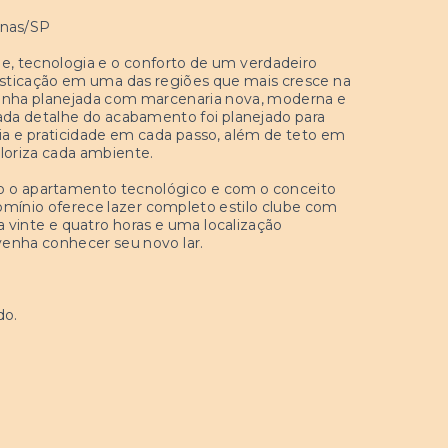
inas/SP
e, tecnologia e o conforto de um verdadeiro
isticação em uma das regiões que mais cresce na
zinha planejada com marcenaria nova, moderna e
ada detalhe do acabamento foi planejado para
ia e praticidade em cada passo, além de teto em
loriza cada ambiente.
do o apartamento tecnológico e com o conceito
omínio oferece lazer completo estilo clube com
a vinte e quatro horas e uma localização
venha conhecer seu novo lar.
do.