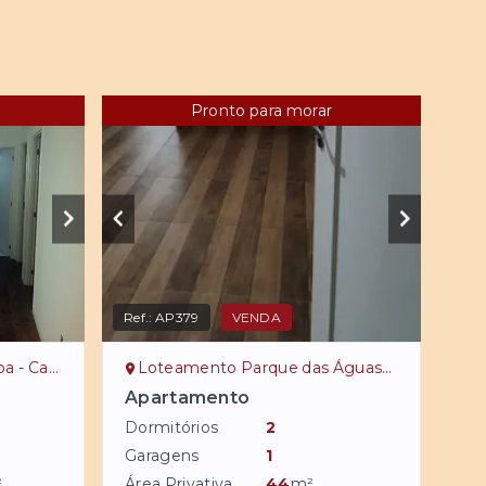
Pronto para morar
Ref.:
AP379
VENDA
pinas/SP
Loteamento Parque das Águas - Campinas/SP
Apartamento
Dormitórios
2
Garagens
1
²
Área Privativa
44
m²