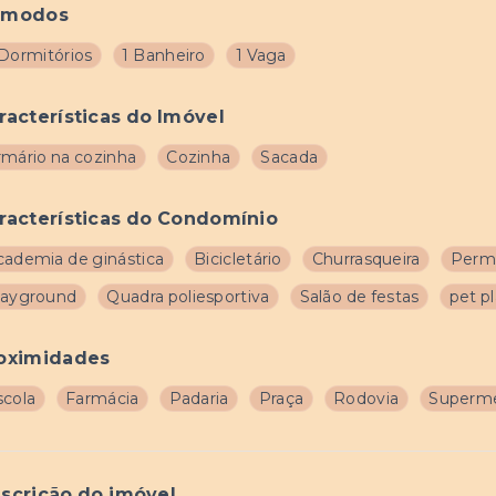
ômodos
 Dormitórios
1 Banheiro
1 Vaga
racterísticas do Imóvel
rmário na cozinha
Cozinha
Sacada
racterísticas do Condomínio
cademia de ginástica
Bicicletário
Churrasqueira
Permi
layground
Quadra poliesportiva
Salão de festas
pet p
oximidades
scola
Farmácia
Padaria
Praça
Rodovia
Superm
scrição do imóvel